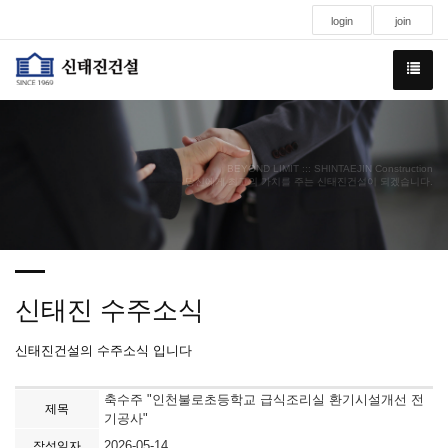
login
join
BEYOND LIMIT ::: SHINTAEJIN Construction
당신에게 최고의 가치를 주는 신태진건설이 되겠습니다.
신태진 수주소식
신태진건설의 수주소식 입니다
축수주 "인천불로초등학교 급식조리실 환기시설개선 전
제목
기공사"
2026-05-14
작성일자