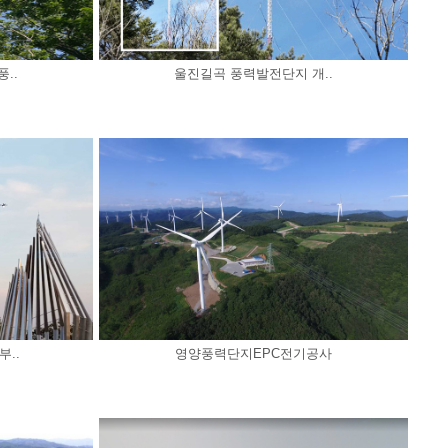
..
울진길곡 풍력발전단지 개..
..
영양풍력단지EPC전기공사