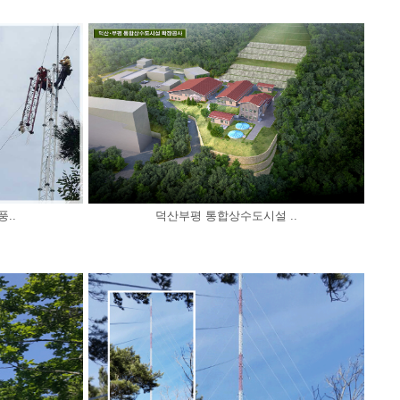
..
덕산부평 통합상수도시설 ..