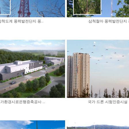
삼척도계 풍력발전단지 풍..
삼척철마 풍력발전단지 풍
가환경시료은행증축공사 ..
국가 드론 시험인증시설 부