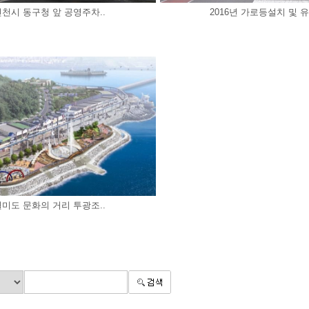
인천시 동구청 앞 공영주차..
2016년 가로등설치 및 유
월미도 문화의 거리 투광조..