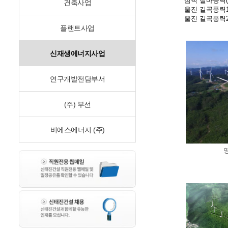
삼척 철마풍력(
건축사업
울진 길곡풍력1
울진 길곡풍력2
플랜트사업
신재생에너지사업
연구개발전담부서
(주) 부선
비에스에너지 (주)