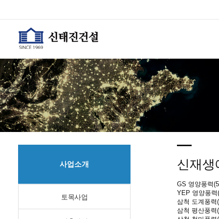
신재생
사업소개
GS 영양풍력(
YEP 영양풍력
토목사업
삼척 도계풍력(5
삼척 평산풍력(