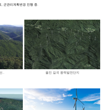
, 군관리계획변경 진행 중.
..
울진 길곡 풍력발전단지