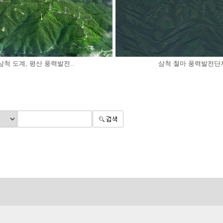
삼척 도계, 평산 풍력발전..
삼척 철마 풍력발전단